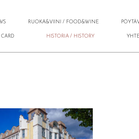
WS
RUOKA&VIINI / FOOD&WINE
PÖYTÄV
T CARD
HISTORIA / HISTORY
YHTE