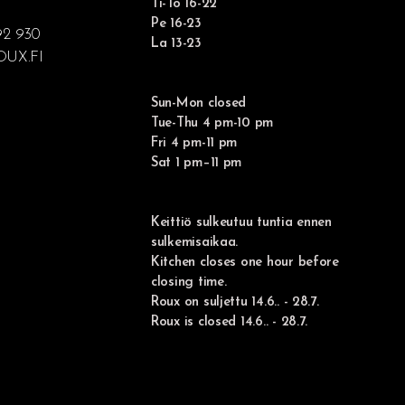
Ti-To 16-22
Pe 16-23
92 930
La 13-23
UX.FI
Sun-Mon closed
Tue-Thu 4 pm-10 pm
Fri 4 pm-11 pm
Sat 1 pm–11 pm
Keittiö sulkeutuu tuntia ennen
sulkemisaikaa.
Kitchen closes one hour before
closing time.
Roux on suljettu 14.6.. - 28.7.
Roux is closed
14.6.. - 28.7.