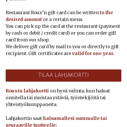
Restaurant Roux’n gift card can be written
to the
desired amount
or a certain menu.
You can pick up the card at the restaurant (payment
by cash or debit / credit card) or you can order giff
card from our shop.
We deliver gift card by mail to you or directly to gift
recipient. Gift certificates are
valid for one year.
TILAA LAHJAKORTTI
Rouxin lahjakortti
on hyvä valinta, kun haluat
onnitella tai muistaa ystäviä, työntekijöitä tai
yhteistyökumppaneita.
Lahjakortin saat
haluamallesi summalle tai
seuraaville tuotteelle: